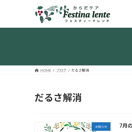
コ
ナ
ン
ビ
テ
ゲ
ン
ー
ツ
シ
へ
ョ
ス
ン
キ
に
ッ
移
プ
動
HOME
ブログ
だるさ解消
だるさ解消
7月
お知らせ